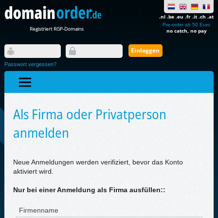
.nl .be .eu .fr .it .ch .at
Pre-order ab 50 Euro
Registriert RGP-Domains
no catch, no pay
Passwort vergessen?
Als Firma oder Privatperson
anmelden
Neue Anmeldungen werden verifiziert, bevor das Konto
aktiviert wird.
Nur bei einer Anmeldung als Firma ausfüllen::
Firmenname